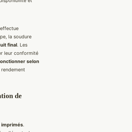
 disponibilité et
'effectue
pe, la soudure
uit final
. Les
er leur conformité
fonctionner selon
de rendement
ation de
ts imprimés
.