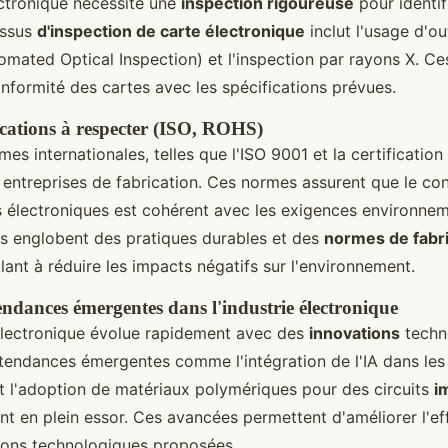
ctronique nécessite une
inspection rigoureuse
pour identif
essus
d'inspection de carte électronique
inclut l'usage d'ou
mated Optical Inspection) et l'inspection par rayons X. Ce
onformité des cartes avec les spécifications prévues.
ications à respecter (ISO, ROHS)
es internationales, telles que l'ISO 9001 et la certification
s entreprises de fabrication. Ces normes assurent que le con
s électroniques est cohérent avec les exigences environnem
es englobent des pratiques durables et des
normes de fabri
illant à réduire les impacts négatifs sur l'environnement.
endances émergentes dans l'industrie électronique
électronique évolue rapidement avec des
innovations
techn
tendances émergentes comme l'intégration de l'IA dans les
et l'adoption de matériaux polymériques pour des circuits
i
t en plein essor. Ces avancées permettent d'améliorer l'eff
utions technologiques proposées.