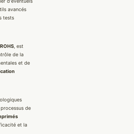
ier d'éventuels
tils avancés
s tests
ROHS
, est
trôle de la
entales et de
cation
ologiques
 processus de
mprimés
icacité et la