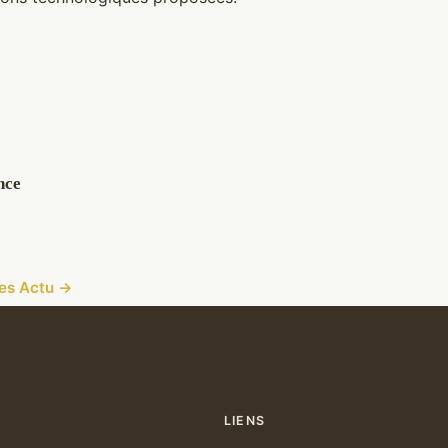
nce
cles Actu →
LIENS