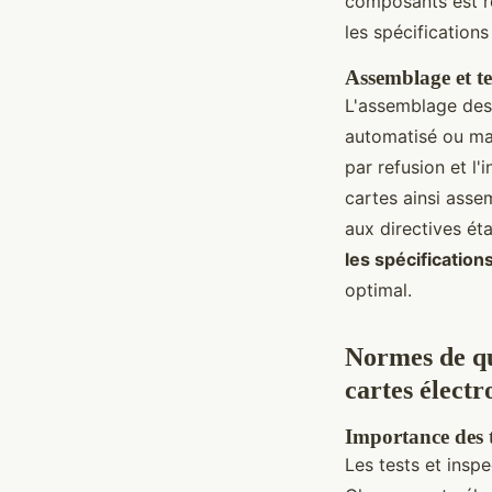
composants est ré
les spécifications
Assemblage et te
L'assemblage des 
automatisé ou man
par refusion et l'
cartes ainsi asse
aux directives ét
les spécification
optimal.
Normes de qua
cartes électr
Importance des t
Les tests et insp