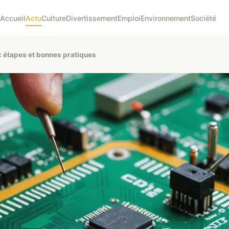
Accueil
Actu
Culture
Divertissement
Emploi
Environnement
Société
 : étapes et bonnes pratiques