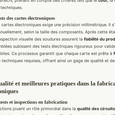
fléchi, prenant en compte des critères tels que le
coût
, la
 techniques.
sts des cartes électroniques
cartes électroniques exige une précision millimétrique. Il s
uellement, selon la taille des composants. Après cette éta
inspection visuelle des soudures assurent la
fiabilité du prod
mblées subissent des tests électriques rigoureux pour valid
ablies. Ce processus garantit que chaque carte est prête à
s
techniques requises, offrant ainsi un gage de qualité et 
lité et meilleures pratiques dans la fabric
oniques
ests et inspections en fabrication
ections jouent un rôle primordial dans la
qualité des circui