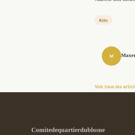
Actu
Maxe
M
Voir tous les arti
Comitedequartierdublosne