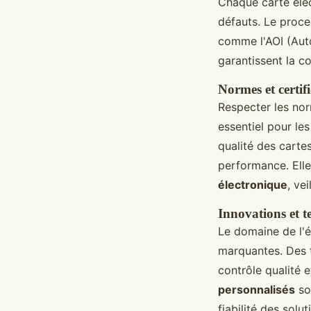
Chaque carte éle
défauts. Le proc
comme l'AOI (Auto
garantissent la c
Normes et certif
Respecter les norm
essentiel pour le
qualité des carte
performance. Ell
électronique
, ve
Innovations et t
Le domaine de l'
marquantes. Des 
contrôle qualité 
personnalisés
son
fiabilité des sol