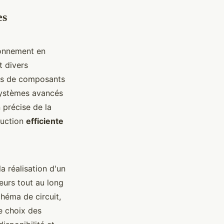
es
ionnement en
t divers
ces de composants
 systèmes avancés
précise de la
duction
efficiente
 réalisation d'un
ieurs tout au long
héma de circuit,
e choix des