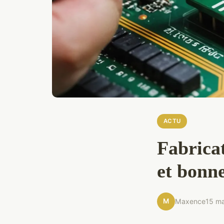
ACTU
Fabricat
et bonn
M
Maxence
15 m