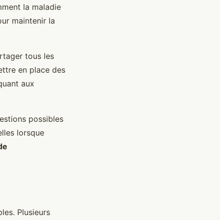
mment la maladie
our maintenir la
rtager tous les
ettre en place des
quant aux
uestions possibles
lles lorsque
de
les. Plusieurs