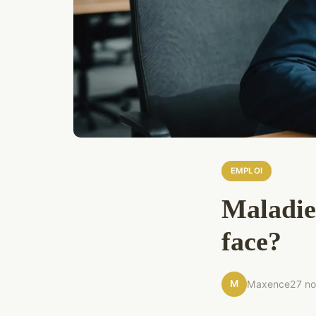
EMPLOI
Maladie
face?
M
Maxence
27 n