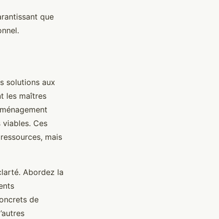
arantissant que
onnel.
ses solutions aux
t les maîtres
 d’aménagement
 viables. Ces
ressources, mais
larté. Abordez la
ents
concrets de
’autres