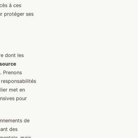
ccès à ces
ur protéger ses
e dont les
source
s. Prenons
 responsabilités
lier met en
ensives pour
onnements de
tant des
mentale, mais