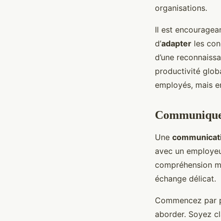
organisations.
Il est encouragea
d’
adapter
les con
d’une reconnaissa
productivité glob
employés, mais en
Communiquer
Une
communicati
avec un employeu
compréhension mut
échange délicat.
Commencez par pré
aborder. Soyez cla