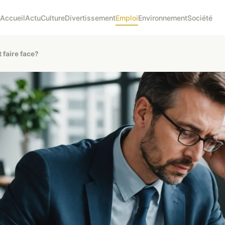
Accueil
Actu
Culture
Divertissement
Emploi
Environnement
Société
 faire face?