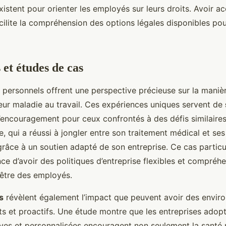
xistent pour orienter les employés sur leurs droits. Avoir a
acilite la compréhension des options légales disponibles po
et études de cas
personnels offrent une perspective précieuse sur la manièr
leur maladie au travail. Ces expériences uniques servent de
’encouragement pour ceux confrontés à des défis similaire
, qui a réussi à jongler entre son traitement médical et ses
grâce à un soutien adapté de son entreprise. Ce cas particu
nce d’avoir des politiques d’entreprise flexibles et compréh
-être des employés.
s
révèlent également l’impact que peuvent avoir des envir
ants et proactifs. Une étude montre que les entreprises adop
ves et personnalisées encouragent non seulement la santé 