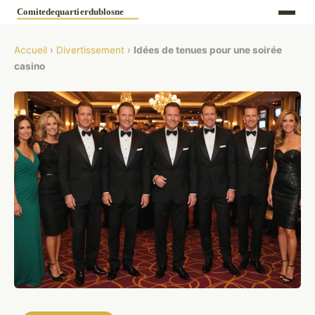
Accueil
›
Divertissement
›
Idées de tenues pour une soirée
casino